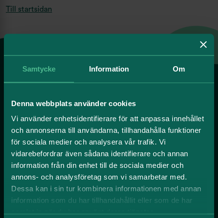
Till startsidan
Samtycke
Information
Om
Miljöer att växa i.
Denna webbplats använder cookies
Vi använder enhetsidentifierare för att anpassa innehållet
Sök lokal
och annonserna till användarna, tillhandahålla funktioner
för sociala medier och analysera vår trafik. Vi
Gärdet
vidarebefordrar även sådana identifierare och annan
Hagalund
information från din enhet till de sociala medier och
Hagastaden
annons- och analysföretag som vi samarbetar med.
Solna
Solna strand
Dessa kan i sin tur kombinera informationen med annan
Stockholm city
information som du har tillhandahållit eller som de har
Sundbyberg
samlat in när du har använt deras tjänster.