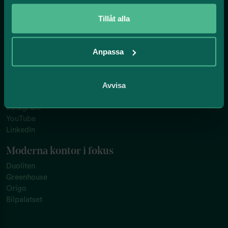
Support och policy
Tillåt alla
Integritetsinformation
Kamerabevakning
Om kakor (cookies)
Anpassa
Visselblåsning
Vi finns även här
Avvisa
Facebook
Instagram
YouTube
LinkedIn
Moderna kontor i fokus
Duoliten
Greenhouse
Origo
Bilpalatset