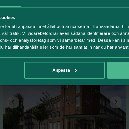
KONTOR
LAGER
cookies
Torggatan 15
e för att anpassa innehållet och annonserna till användarna, tillh
vår trafik. Vi vidarebefordrar även sådana identifierare och anna
Solna strand
892 Kvm
nnons- och analysföretag som vi samarbetar med. Dessa kan i sin
har tillhandahållit eller som de har samlat in när du har använt 
Anpassa