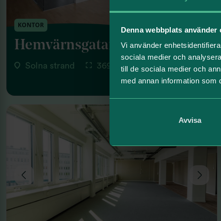
KONTOR
Denna webbplats använder 
Hemvärnsgatan 22
Vi använder enhetsidentifierar
sociala medier och analysera 
Solna strand
369 Kvm
till de sociala medier och a
med annan information som du 
Avvisa