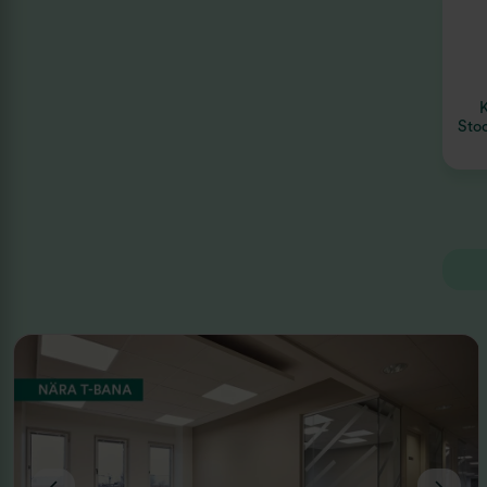
K
Sto