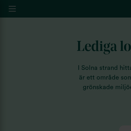
Lediga lo
I Solna strand hi
är ett område so
grönskade miljöe