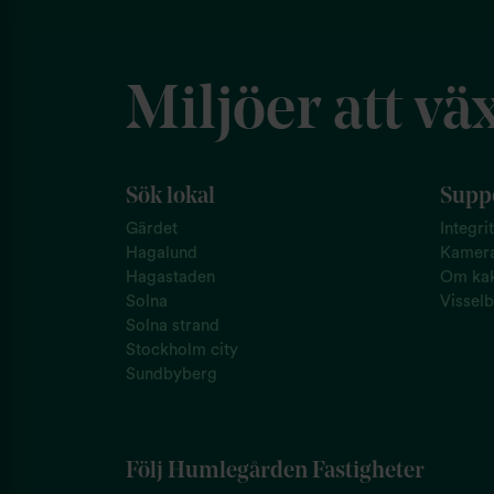
Miljöer att väx
Sök lokal
Suppo
Gärdet
Integri
Hagalund
Kamer
Hagastaden
Om kak
Solna
Visselb
Solna strand
Stockholm city
Sundbyberg
Följ Humlegården Fastigheter