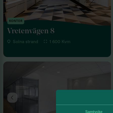
KONTOR
Vretenvägen 8
Solna strand
1 600 Kvm
Samtycke