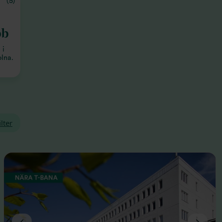
(5)
bb
 i
lna.
lter