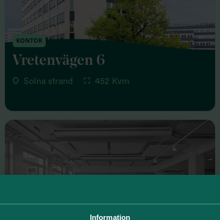
KONTOR
Vretenvägen 6
Solna strand
452 Kvm
Information