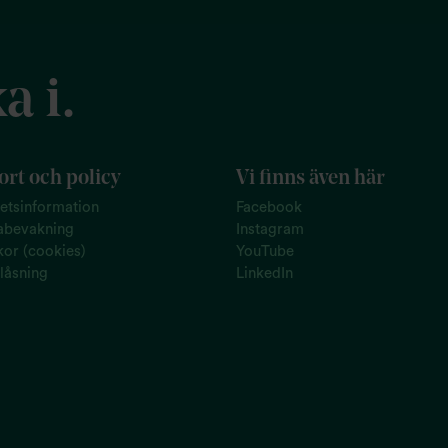
a i.
rt och policy
Vi finns även här
tetsinformation
Facebook
abevakning
Instagram
or (cookies)
YouTube
låsning
LinkedIn