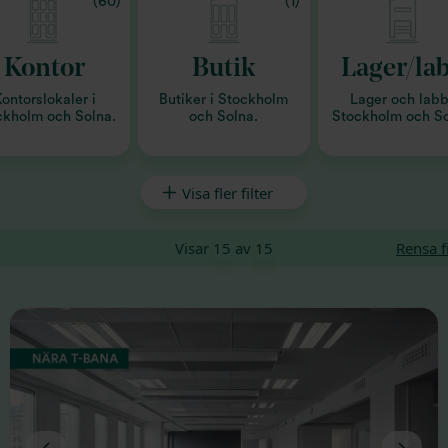
(60)
(1)
Kontor
Butik
Lager/la
ontorslokaler i
Butiker i Stockholm
Lager och labb
ckholm och Solna.
och Solna.
Stockholm och So
Visa fler filter
Visar
15
av
15
Rensa fi