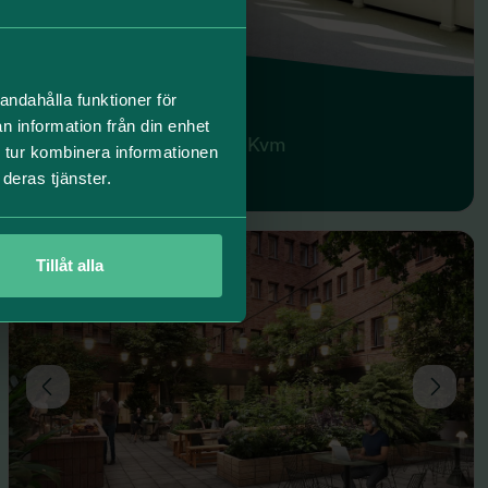
KONTOR
Vretenvägen 2
andahålla funktioner för
n information från din enhet
Solna strand
260 Kvm
 tur kombinera informationen
deras tjänster.
Tillåt alla