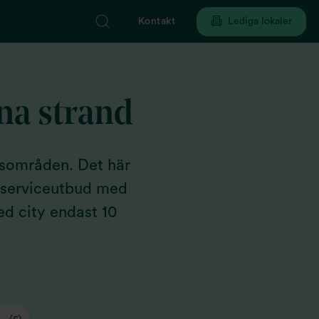
Kontakt
Lediga lokaler
lna strand
rsområden. Det här
 serviceutbud med
ed city endast 10