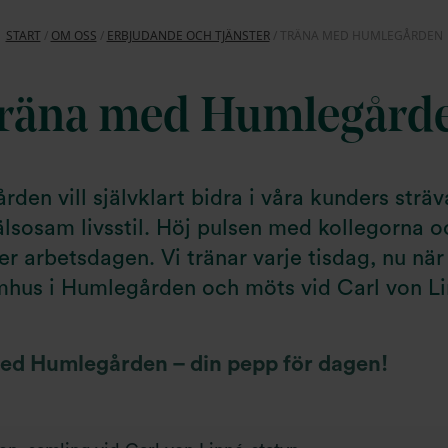
START
/
OM OSS
/
ERBJUDANDE OCH TJÄNSTER
/
TRÄNA MED HUMLEGÅRDEN
räna med Humlegård
den vill självklart bidra i våra kunders str
älsosam livsstil. Höj pulsen med kollegorna o
r arbetsdagen. Vi tränar varje tisdag, nu när 
omhus i Humlegården och möts vid Carl von Li
ed Humlegården – din pepp för dagen!