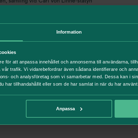
, samling vid Carl von Linné-statyn
n i gymmet kommer att vara tillgängliga innan och eft
Information
esgäst i Solna strand finns även fina träningsmöjlighete
å Solna Strandväg 1 erbjuder gruppträning:
cookies
:25
e för att anpassa innehållet och annonserna till användarna, tillh
vår trafik. Vi vidarebefordrar även sådana identifierare och anna
2:15
nnons- och analysföretag som vi samarbetar med. Dessa kan i sin
har tillhandahållit eller som de har samlat in när du har använt 
bjuder även fri tillgång till sitt gym på morgnarna, me
kostnad!
Anpassa
ssad så att alla kan vara med, oavsett nivå. Du bestämme
 och vi lovar att det blir både utmanande och kul!