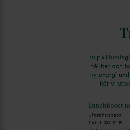
T
Vi på Humlegår
hållbar och h
ny energi unde
kör vi ut
Lunchboost m
Utomhuspass
Tid:
11.30-12.15