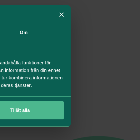
er passet.
Om
r här;
andahålla funktioner för
n information från din enhet
 tur kombinera informationen
deras tjänster.
llan 05:00 och
Tillåt alla
r själv hur hårt