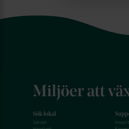
Miljöer att väx
Sök lokal
Suppo
Gärdet
Integri
Hagalund
Kamer