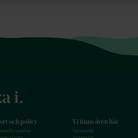
a i.
rt och policy
Vi finns även här
tetsinformation
Facebook
abevakning
Instagram