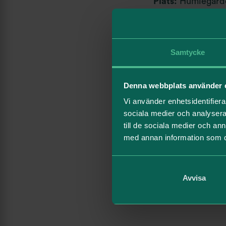
Plats:
Humlegården
Omklädningsrumme
Solna strand
Samtycke
För dig som är hyr
Rörelsemönster p
Denna webbplats använder 
tisdagar 16:35–17
Vi använder enhetsidentifierar
sociala medier och analysera 
torsdagar 11:30–1
till de sociala medier och a
med annan information som du 
Rörelsemönster er
10:00, utan extra 
Avvisa
Träningen är anpa
du vill pusha dig,