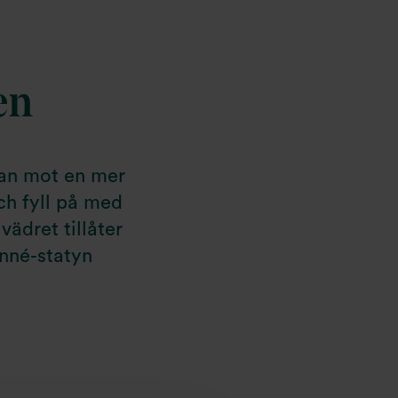
en
ävan mot en mer
ch fyll på med
vädret tillåter
nné-statyn