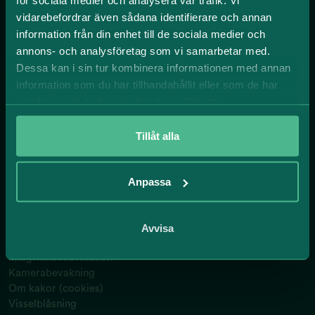
för sociala medier och analysera vår trafik. Vi
vidarebefordrar även sådana identifierare och annan
information från din enhet till de sociala medier och
Miljöer att växa i.
annons- och analysföretag som vi samarbetar med.
Dessa kan i sin tur kombinera informationen med annan
information som du har tillhandahållit eller som de har
Sök lokal
samlat in när du har använt deras tjänster.
Gärdet
Hagalund
Tillåt alla
Hagastaden
Solna
Solna strand
Anpassa
Stockholm city
Sundbyberg
Avvisa
Support och policy
Integritetsinformation
Kamerabevakning
Om kakor (cookies)
Visselblåsning