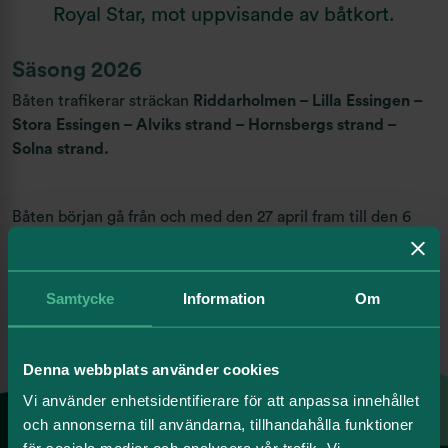
Royal Star, mot uppvisande av båtkort.
Säsong 2026
Båten trafikerar sträckan
Riddarholmen – Lilla Essingen –
Stora Essingen – Alviks strand – Hornsbergs strand –
Solna strand.
Båten början gå från och med den 27 april fram till den 6
juli. Efter ett sommaruppehåll går båten återigen mellan 10
augusti fram till den 2 oktober. Tidtabellen gäller helgfri
måndag till fredag.
Samtycke
Information
Om
Ta del av tidtabellen här.
Denna webbplats använder cookies
Vi använder enhetsidentifierare för att anpassa innehållet
och annonserna till användarna, tillhandahålla funktioner