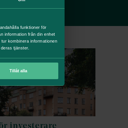
andahålla funktioner för
n information från din enhet
 tur kombinera informationen
deras tjänster.
Tillåt alla
ör investerare