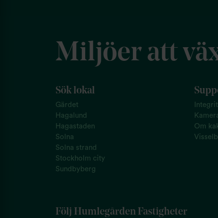
Miljöer att väx
Sök lokal
Suppo
Gärdet
Integri
Hagalund
Kamer
Hagastaden
Om kak
Solna
Visselb
Solna strand
Stockholm city
Sundbyberg
Följ Humlegården Fastigheter