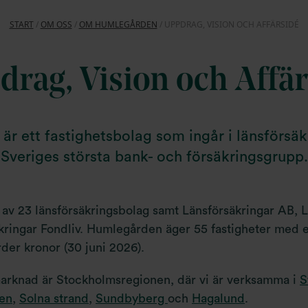
START
/
OM OSS
/
OM HUMLEGÅRDEN
/
UPPDRAG, VISION OCH AFFÄRSIDÉ
drag, Vision och Affär
r ett fastighetsbolag som ingår i länsförsä
Sveriges största bank- och försäkringsgrupp.
v 23 länsförsäkringsbolag samt Länsförsäkringar AB, L
kringar Fondliv. Humlegården äger 55 fastigheter med 
rder kronor (30 juni 2026).
marknad är Stockholmsregionen, där vi är verksamma i
S
en
,
Solna strand
,
Sundbyberg
och
Hagalund
.