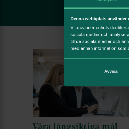
Denna webbplats använder 
Vi använder enhetsidentifierar
sociala medier och analysera 
till de sociala medier och a
med annan information som du 
Avvisa
Våra långsiktiga mål