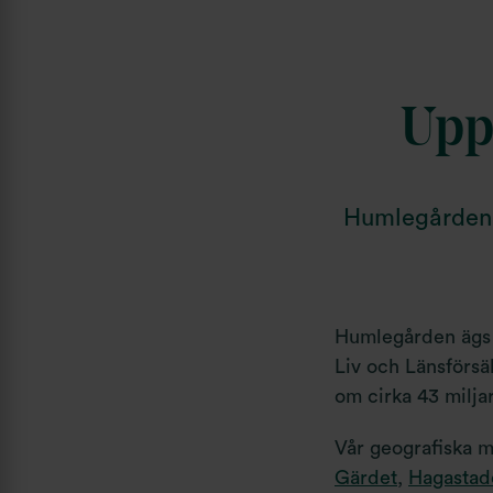
Upp
Humlegården ä
Humlegården ägs a
Liv och Länsförsä
om cirka 43 milja
Vår geografiska 
Gärdet
,
Hagastad