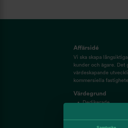
Affärsidé
Vi ska skapa långsiktig
kunder och ägare. Det g
värdeskapande utveckli
kommersiella fastighet
Värdegrund
Dedikerade
Ansvarstagande
Modiga
Nyfikna
Samtycke