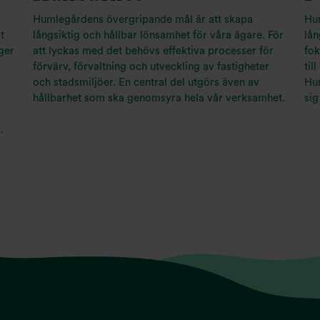
Humlegårdens övergripande mål är att skapa
Hum
t
långsiktig och hållbar lönsamhet för våra ägare. För
lån
gger
att lyckas med det behövs effektiva processer för
fok
förvärv, förvaltning och utveckling av fastigheter
til
och stadsmiljöer. En central del utgörs även av
Hu
hållbarhet som ska genomsyra hela vår verksamhet.
sig
.