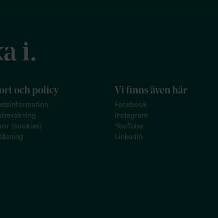
a i.
rt och policy
Vi finns även här
tetsinformation
Facebook
abevakning
Instagram
or (cookies)
YouTube
låsning
LinkedIn