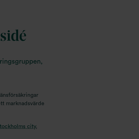
sidé
kringsgruppen,
änsförsäkringar
ett marknadsvärde
tockholms city
,