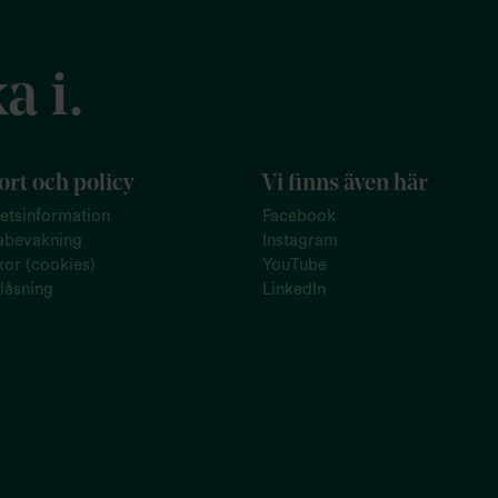
a i.
rt och policy
Vi finns även här
tetsinformation
Facebook
abevakning
Instagram
or (cookies)
YouTube
låsning
LinkedIn