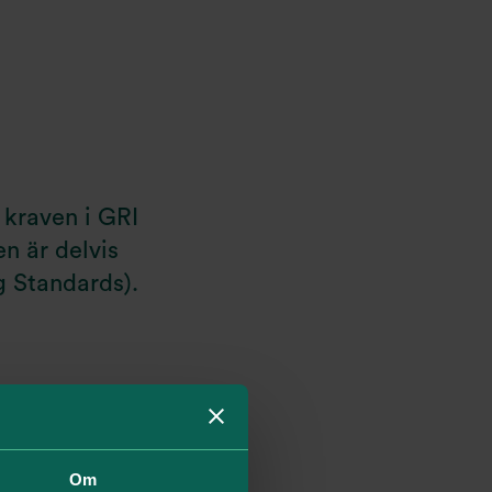
 kraven i GRI
n är delvis
g Standards).
erna i Global
Om
sning 2025.