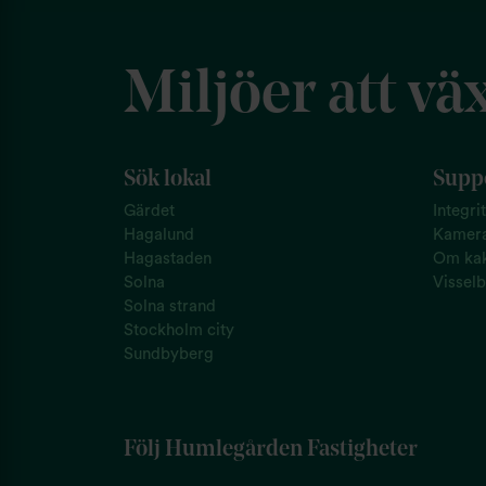
Miljöer att väx
Sök lokal
Suppo
Gärdet
Integri
Hagalund
Kamer
Hagastaden
Om kak
Solna
Visselb
Solna strand
Stockholm city
Sundbyberg
Följ Humlegården Fastigheter