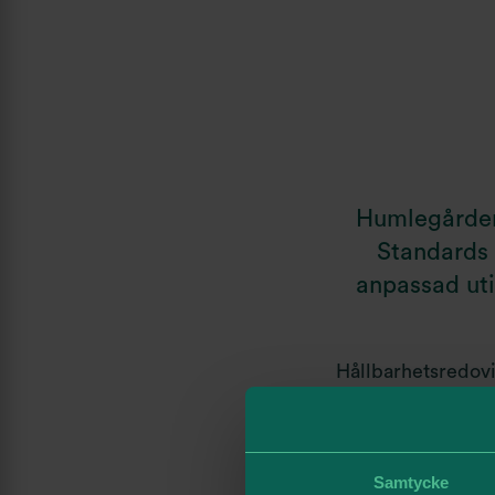
Humlegårdens
Standards 
anpassad uti
Hållbarhetsredov
hållbarhetsrappor
Compact genom at
Samtycke
Här kan du ta del