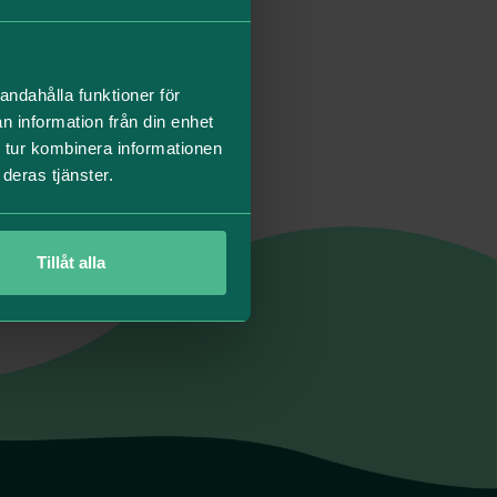
e.
redovisning. Den
andahålla funktioner för
analysen samt de
n information från din enhet
llbarhetsarbete!
 tur kombinera informationen
deras tjänster.
Tillåt alla