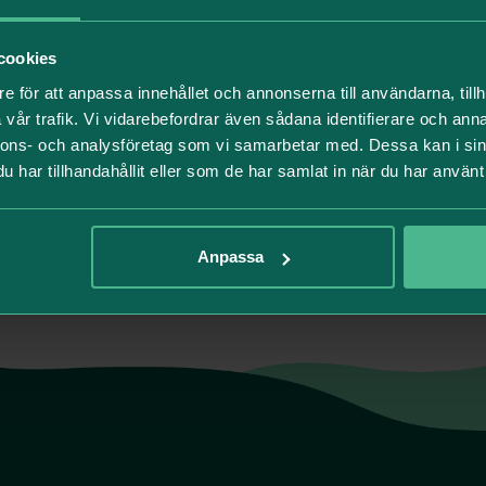
rterar årligen kring resultatet av sitt hållbarhetsarbet
cookies
isningen för 2025 är Humlegårdens tioende hållbarhets
e för att anpassa innehållet och annonserna till användarna, tillh
t i vårt hållbarhetsarbete och baseras på väsentlighets
vår trafik. Vi vidarebefordrar även sådana identifierare och anna
sarbetet som fastställts utifrån den.
Läs mer om vårt hå
nnons- och analysföretag som vi samarbetar med. Dessa kan i sin
har tillhandahållit eller som de har samlat in när du har använt 
Anpassa