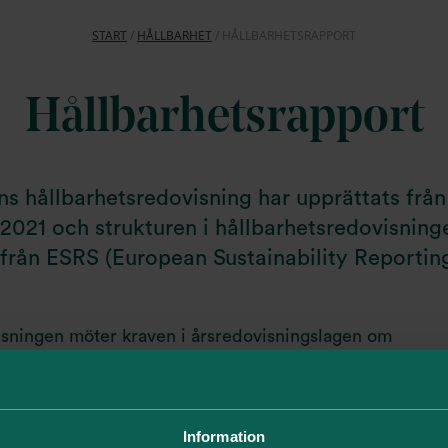
START
/
HÅLLBARHET
/
HÅLLBARHETSRAPPORT
Hållbarhetsrapport
 hållbarhetsredovisning har upprättats från
2021 och strukturen i hållbarhetsredovisninge
från ESRS (European Sustainability Reportin
isningen möter kraven i årsredovisningslagen om
tering. Vi rapporterar vår efterlevnad av de tio princip
t besvara ett webbformulär på unglobalcompact.org.
Information
 av Humlegården Fastigheter års- och hållbarhetsredovi