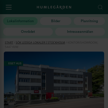
Lokalinformation
Bilder
Planritning
Området
Intresseanmälan
START
/
SÖK LEDIGA LOKALER I STOCKHOLM
/
KONTOR/SHOWROOM,
5447 KVM