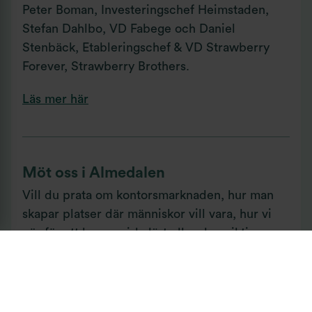
Peter Boman, Investeringschef Heimstaden,
Stefan Dahlbo, VD Fabege och Daniel
Stenbäck, Etableringschef & VD Strawberry
Forever, Strawberry Brothers.
Läs mer här
Möt oss i Almedalen
Vill du prata om kontorsmarknaden, hur man
skapar platser där människor vill vara, hur vi
gör för att bygga cirkulärt eller den viktiga
länken mellan hållbarhet och finans? Ta kontakt
med oss!
Anneli Jansson, Vd