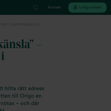
Kontakt
Lediga lokaler
M RÄTT I KONTORSDJUNGELN
änsla” –
i
 hitta rätt adress
ten till Origo en
 mötas – och där
kt.