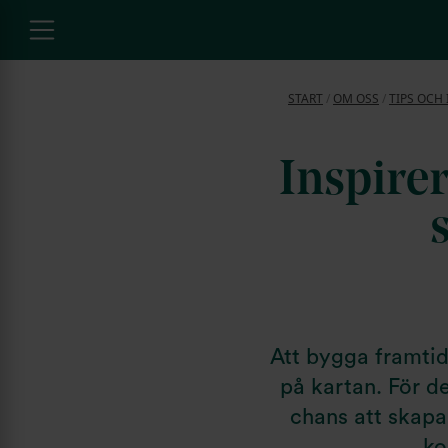
START
/
OM OSS
/
TIPS OCH 
Inspire
Att bygga framtid
på kartan. För d
chans att skapa
ko