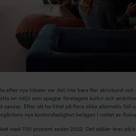
 efter nya lokaler var det inte bara fler skrivbord och
hitta en miljö som speglar företagets kultur och ambitio
amlas. Efter att ha tittat på flera olika alternativ föll va
legårdens nya kontorsfastighet belägen i mötet av Sol
ökat med 700 procent sedan 2022. Det ställer krav på b