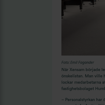
Foto: Emil Fagander
När Xensam började leta
önskelistan. Man ville 
lockar medarbetarna att s
fastighetsbolaget Hum
– Personalstyrkan har 