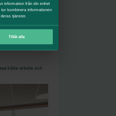
n information från din enhet
 tur kombinera informationen
deras tjänster.
sgästernas egna
mlegården har hämtat
s allt från
Tillåt alla
lgång till en stor
i huset kan boka
assa både arbete och