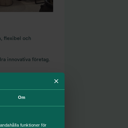
, flexibel och
ra innovativa företag.
er sig mitt i
Om
 under arbetstid, utan
andahålla funktioner för