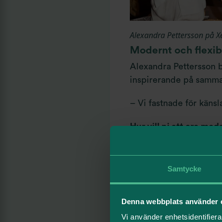
Alexandra Pettersson på 
Modernt och flexib
Alexandra Pettersson b
inspirerande på samma
– Vi fastnade för käns
Hur vill ni att era me
– Det ska kännas lyxigt
framgången.
Samtycke
Vad var det med Origo
Denna webbplats använder 
– Just den känslan – at
Vi använder enhetsidentifierar