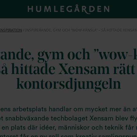
INSPIRATION
/
INSPIRERANDE, GYM OCH ”WOW-KÄNSLA” – SÅ HITTADE XENSA
rande, gym och ”wow-k
så hittade Xensam rätt 
kontorsdjungeln
ens arbetsplats handlar om mycket mer än att
et snabbväxande techbolaget Xensam blev flyt
 en plats där idéer, människor och teknik får
ntoret får en ny roll som kreativ samlingspun