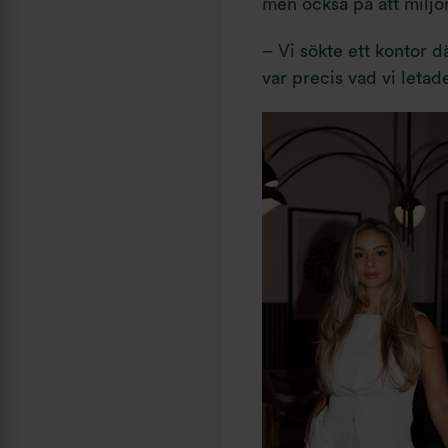
men också på att miljön
– Vi sökte ett kontor d
var precis vad vi leta