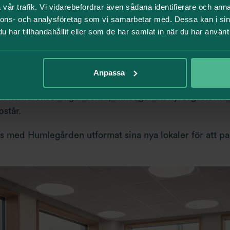
Vi har gymmet, takbaren– och allt där emellan.
vår trafik. Vi vidarebefordrar även sådana identifierare och anna
nnons- och analysföretag som vi samarbetar med. Dessa kan i sin
nspirerat
har tillhandahållit eller som de har samlat in när du har använt 
tt erbjuda mycket mer än ett traditionellt kontor. Hyre
tteras med access till husets gemensamma ytor, där Hu
ärlden vilket präglar såväl atmosfär som service. Här finn
Anpassa
lounger och kafé till gym, restaurang och takterrass. Til
h konferenser ingår också, vilket gör att hyresgästerna 
pstår.
s med Humlegården utformat sina nya lokaler för att p