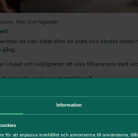
Xensam,
Foto: Emil Fagander
elt
erättar att man sökte efter en plats som kändes modern
 gång.
lan i huset och möjligheten att växa tillsammans med and
darbetare ska uppleva arbetsplatsen?
, inspirerande, dynamiskt, roligt och som att man befinn
Information
 som stack ut jämfört med andra alternativ?
cookies
t komma in och känna ”wow, här vill jag vara!” Inte bara
e för att anpassa innehållet och annonserna till användarna, tillh