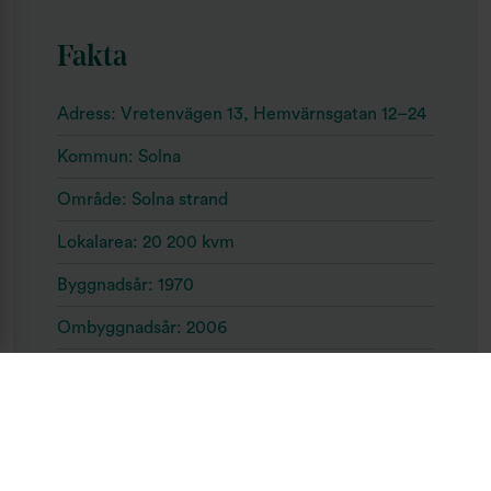
Fakta
Adress: Vretenvägen 13, Hemvärnsgatan 12–24
Kommun: Solna
Område: Solna strand
Lokalarea: 20 200 kvm
Byggnadsår: 1970
Ombyggnadsår: 2006
Miljöcertifiering:
BREEAM In-Use
Byggnad: Excellent
Förvaltning: Excellent