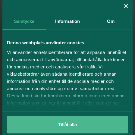
Relaterade artiklar
Samtycke
Information
Om
Denna webbplats använder cookies
Vi använder enhetsidentifierare för att anpassa innehållet
och annonserna till användarna, tillhandahålla funktioner
för sociala medier och analysera vår trafik. Vi
vidarebefordrar även sådana identifierare och annan
information från din enhet till de sociala medier och
annons- och analysföretag som vi samarbetar med.
Dessa kan i sin tur kombinera informationen med annan
information som du har tillhandahållit eller som de har
samlat in när du har använt deras tjänster.
Humlegården levererar ett stabilt
Tillåt alla
resultat under första halvåret