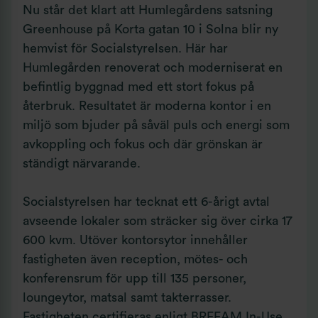
Nu står det klart att Humlegårdens satsning
Greenhouse på Korta gatan 10 i Solna blir ny
hemvist för Socialstyrelsen. Här har
Humlegården renoverat och moderniserat en
befintlig byggnad med ett stort fokus på
återbruk. Resultatet är moderna kontor i en
miljö som bjuder på såväl puls och energi som
avkoppling och fokus och där grönskan är
ständigt närvarande.
Socialstyrelsen har tecknat ett 6-årigt avtal
avseende lokaler som sträcker sig över cirka 17
600 kvm. Utöver kontorsytor innehåller
fastigheten även reception, mötes- och
konferensrum för upp till 135 personer,
loungeytor, matsal samt takterrasser.
Fastigheten certifieras enligt BREEAM In-Use,