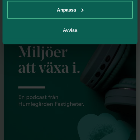
Humlegården visar starka nyckeltal och en stabil
Anpassa
finansiell position under årets första sex månader,
trots geopolitisk oro och ett upplevt svagt...
Avvisa