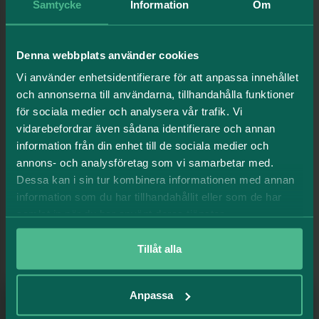
Samtycke
Information
Om
Madeleine Castenvik Holt
Marknads- och kommunikationschef,
Denna webbplats använder cookies
Humlegården Fastigheter
Vi använder enhetsidentifierare för att anpassa innehållet
E-
och annonserna till användarna, tillhandahålla funktioner
mail:
madeleine.castenvik@humlegarden.se
för sociala medier och analysera vår trafik. Vi
Tel: 072-058 21 75
vidarebefordrar även sådana identifierare och annan
information från din enhet till de sociala medier och
annons- och analysföretag som vi samarbetar med.
Dessa kan i sin tur kombinera informationen med annan
information som du har tillhandahållit eller som de har
samlat in när du har använt deras tjänster.
Relaterade artiklar
Tillåt alla
Anpassa