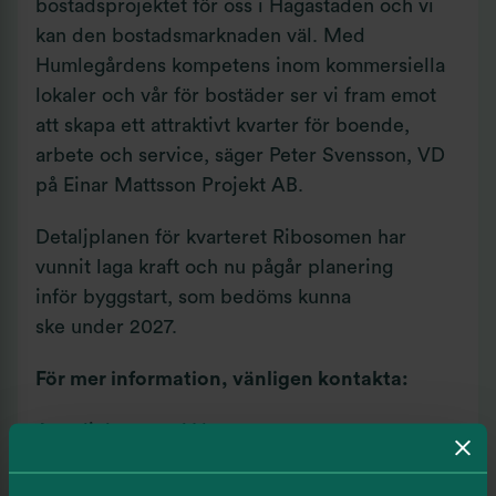
bostadsprojektet för oss i Hagastaden och vi
kan den bostadsmarknaden väl. Med
Humlegårdens kompetens inom kommersiella
lokaler och vår för bostäder ser vi fram emot
att skapa ett attraktivt kvarter för boende,
arbete och service, säger Peter Svensson, VD
på Einar Mattsson Projekt AB.
Detaljplanen för kvarteret Ribosomen har
vunnit laga kraft och nu pågår planering
inför byggstart, som bedöms kunna
ske under 2027.
För mer information, vänligen kontakta:
Anneli Jansson, Vd
E-mail:
anneli.jansson@humlegarden.se
Tel: 08-678 92 01